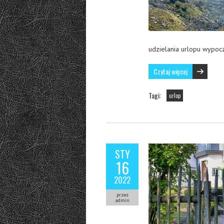
udzielania urlopu wypo
Czytaj więcej
Tagi:
urlop
STY
16
2022
przez
admin