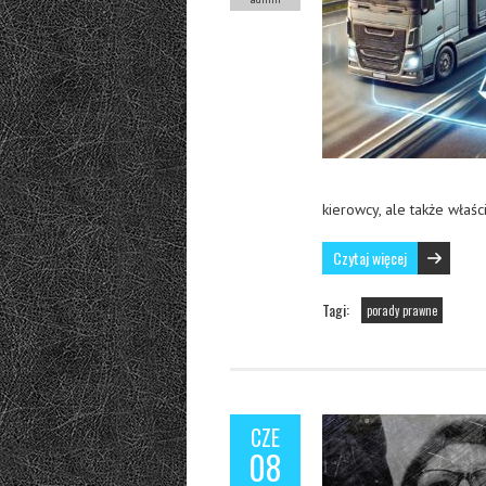
kierowcy, ale także właś
Czytaj więcej
Tagi:
porady prawne
CZE
08