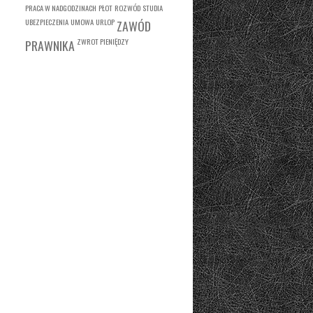
PRACA W NADGODZINACH
PŁOT
ROZWÓD
STUDIA
UBEZPIECZENIA
UMOWA
URLOP
ZAWÓD
ZWROT PIENIĘDZY
PRAWNIKA