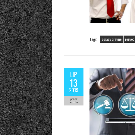
Tagi:
porady prawne
rozwód
LIP
13
2019
przez
admin