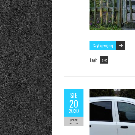
Czytaj więcej
Tagi:
płot
SIE
20
2020
przez
admin