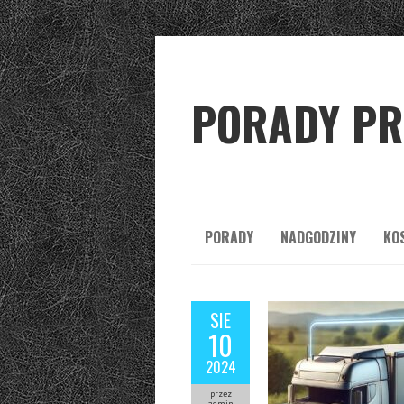
PORADY PR
PORADY
NADGODZINY
KO
SIE
10
2024
przez
admin