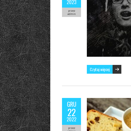
2023
przez
admin
Czytaj więcej
GRU
22
2022
przez