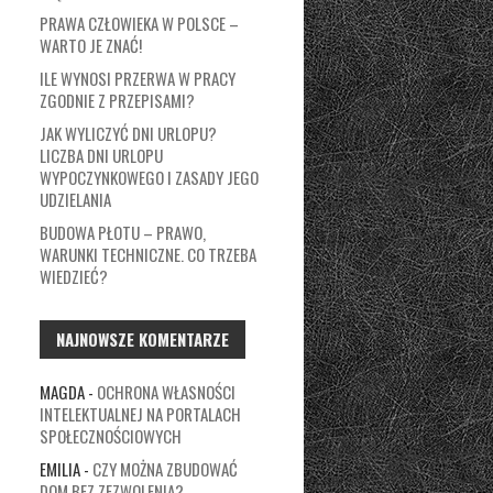
PRAWA CZŁOWIEKA W POLSCE –
WARTO JE ZNAĆ!
ILE WYNOSI PRZERWA W PRACY
ZGODNIE Z PRZEPISAMI?
JAK WYLICZYĆ DNI URLOPU?
LICZBA DNI URLOPU
WYPOCZYNKOWEGO I ZASADY JEGO
UDZIELANIA
BUDOWA PŁOTU – PRAWO,
WARUNKI TECHNICZNE. CO TRZEBA
WIEDZIEĆ?
NAJNOWSZE KOMENTARZE
MAGDA
-
OCHRONA WŁASNOŚCI
INTELEKTUALNEJ NA PORTALACH
SPOŁECZNOŚCIOWYCH
EMILIA
-
CZY MOŻNA ZBUDOWAĆ
DOM BEZ ZEZWOLENIA?