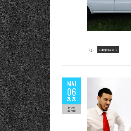
Tagi:
ubezpieczenia
MAJ
06
2020
przez
admin